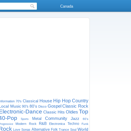
Canada
House
Hip Hop
Country
Classical
Information
70's
Gospel
Classic Rock
Local Music
80's
90's
Disco
Electronic-Dance
Top
Oldies
Classic Hits
40-Pop
Community
Jazz
Metal
60's
Sports
R&B
Techno
Modern Rock
Electronica
Funk
Progressive
Rock
World
Alternative
Folk
Love Songs
Trance
Soul