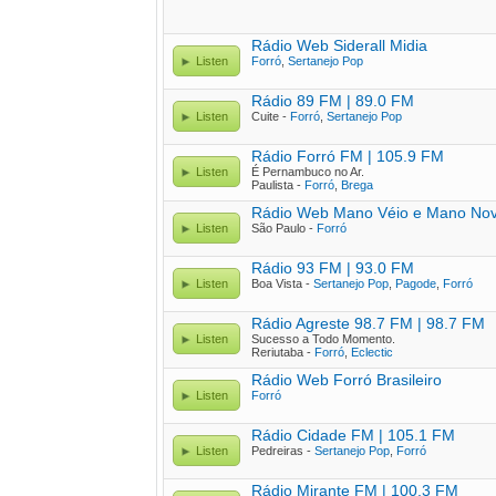
Rádio Web Siderall Midia
Listen
Forró
,
Sertanejo Pop
Rádio 89 FM | 89.0 FM
Listen
Cuite -
Forró
,
Sertanejo Pop
Rádio Forró FM | 105.9 FM
Listen
É Pernambuco no Ar.
Paulista -
Forró
,
Brega
Rádio Web Mano Véio e Mano No
Listen
São Paulo -
Forró
Rádio 93 FM | 93.0 FM
Listen
Boa Vista -
Sertanejo Pop
,
Pagode
,
Forró
Rádio Agreste 98.7 FM | 98.7 FM
Listen
Sucesso a Todo Momento.
Reriutaba -
Forró
,
Eclectic
Rádio Web Forró Brasileiro
Listen
Forró
Rádio Cidade FM | 105.1 FM
Listen
Pedreiras -
Sertanejo Pop
,
Forró
Rádio Mirante FM | 100.3 FM