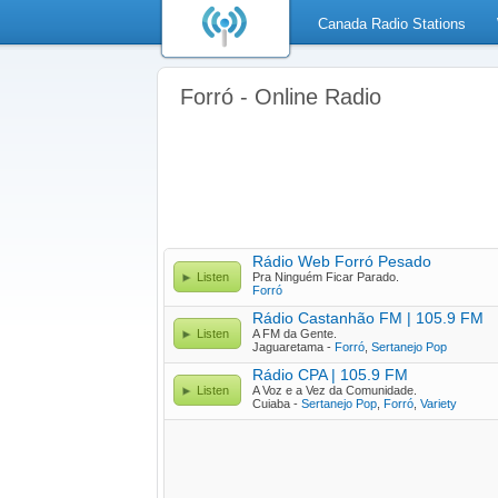
Canada Radio Stations
Forró - Online Radio
Rádio Web Forró Pesado
Listen
Pra Ninguém Ficar Parado.
Forró
Rádio Castanhão FM | 105.9 FM
Listen
A FM da Gente.
Jaguaretama -
Forró
,
Sertanejo Pop
Rádio CPA | 105.9 FM
Listen
A Voz e a Vez da Comunidade.
Cuiaba -
Sertanejo Pop
,
Forró
,
Variety