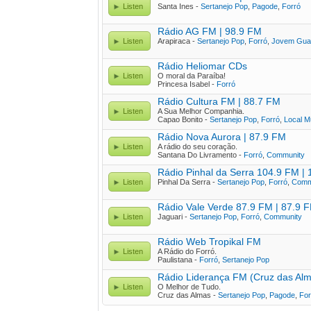
Listen
Santa Ines -
Sertanejo Pop
,
Pagode
,
Forró
Rádio AG FM | 98.9 FM
Listen
Arapiraca -
Sertanejo Pop
,
Forró
,
Jovem Gua
Rádio Heliomar CDs
Listen
O moral da Paraíba!
Princesa Isabel -
Forró
Rádio Cultura FM | 88.7 FM
Listen
A Sua Melhor Companhia.
Capao Bonito -
Sertanejo Pop
,
Forró
,
Local M
Rádio Nova Aurora | 87.9 FM
Listen
A rádio do seu coração.
Santana Do Livramento -
Forró
,
Community
Rádio Pinhal da Serra 104.9 FM |
Listen
Pinhal Da Serra -
Sertanejo Pop
,
Forró
,
Comm
Rádio Vale Verde 87.9 FM | 87.9 
Listen
Jaguari -
Sertanejo Pop
,
Forró
,
Community
Rádio Web Tropikal FM
Listen
A Rádio do Forró.
Paulistana -
Forró
,
Sertanejo Pop
Rádio Liderança FM (Cruz das Alm
Listen
O Melhor de Tudo.
Cruz das Almas -
Sertanejo Pop
,
Pagode
,
For