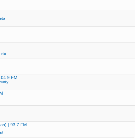
rda
usic
 104.9 FM
unity
FM
as) | 93.7 FM
ró